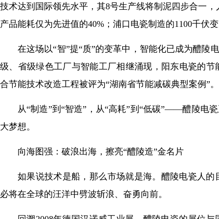
技术达到国际领先水平，其8号生产线将制泥四步合一，人
产品能耗仅为先进值的40%；浦口电瓷制造的1100千
在这场以“智”提“质”的变革中，智能化已成为醴陵
级、省级绿色工厂与智能工厂相继涌现，阳东电瓷的节
合节能技术改造工程被评为“湖南省节能减碳典型案例”。
从“制造”到“智造”，从“高耗”到“低碳”——醴陵
大梦想。
向海图强：破浪出海，擦亮“醴陵造”金名片
如果说技术是船，那么市场就是海。醴陵电瓷人的
必将在全球的汪洋中劈波斩浪、奋勇向前。
回溯2008年德国汉诺威工业展，醴陵电瓷的展位