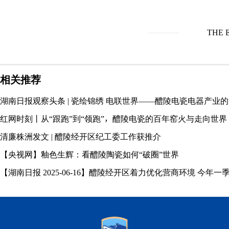
THE 
相关推荐
湖南日报观察头条 | 瓷绘锦绣 电联世界——醴陵电瓷电器产业的
红网时刻丨从“跟跑”到“领跑”，醴陵电瓷的百年窑火与走向世界
清廉株洲发文 | 醴陵经开区纪工委工作获推介
【央视网】釉色生辉：看醴陵陶瓷如何“破圈”世界
【湖南日报 2025-06-16】醴陵经开区着力优化营商环境 今年一