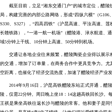
截至目前，立足“湘东交通门户”的城市定位，醴
局，构建完善的内部公路网络，形成“四纵六横”（G106、S20
S330、S327），“四高四铁”（沪昆高速、平汝高
长赣铁路），“一港一航一机场”（醴陵港、渌水航道、
域5分钟上干线、10分钟上高速、50分钟到机场。
交通让各地企业往来频繁，醴陵陶瓷企业得以展示
的交通，增加了订单量，在商务合作中更具竞争力。尤
空距离，也催化了经济交流热度，加速了醴陵经济产业
2014年9月16日，沪昆高铁醴陵东站正式开通，醴
陵，仅需22分钟。周日晚上坐18：14这趟高铁回长沙。
王祺是乘坐高铁往返长沙与醴陵的常客。他和妻子是同学