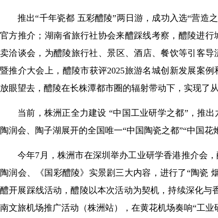
推出“千年瓷都 五彩醴陵”两日游，成功入选“营造
官方推介；湖南省旅行社协会来醴踩线考察，醴陵进行
卖洽谈会，为醴陵旅行社、景区、酒店、餐饮等引客导流
暨推介大会上，醴陵市获评2025旅游名城创新发展案例
放眼望去，醴陵在长株潭都市圈的辐射带动下，实现了
当前，株洲正全力建设 “中国工业研学之都”，推
陶润会、陶子湖展开的全国唯一“中国陶瓷之都”“中国花
今年7月，株洲市在深圳举办工业研学香港推介会，
陶润会、《国彩醴陵》实景剧三大内容，进行了“陶瓷 
醴开展踩线活动，醴陵以本次活动为契机，持续深化与香
南文旅机场推广活动（株洲站），在黄花机场奏响“工业