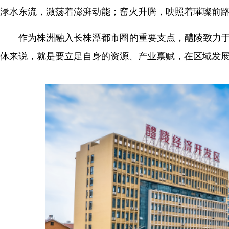
渌水东流，激荡着澎湃动能；窑火升腾，映照着璀璨前
作为株洲融入长株潭都市圈的重要支点，醴陵致力于
体来说，就是要立足自身的资源、产业禀赋，在区域发